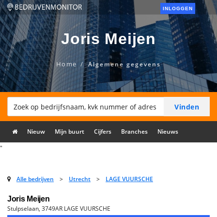
INLOGGEN
Joris Meijen
Home
Algemene gegevens
Nieuw
Mijn buurt
Cijfers
Branches
Nieuws
"
Alle bedrijven
>
Utrecht
>
LAGE VUURSCHE
Joris Meijen
Stulpselaan, 3749AR LAGE VUURSCHE