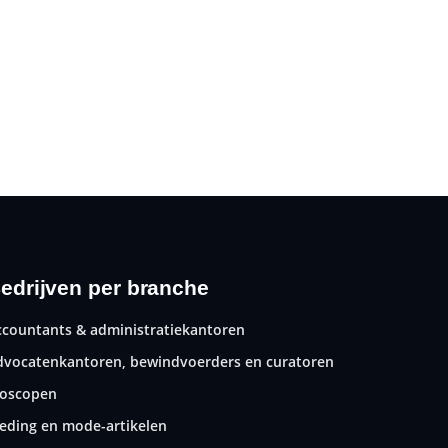
edrijven per branche
ccountants & administratiekantoren
dvocatenkantoren, bewindvoerders en curatoren
ioscopen
leding en mode-artikelen