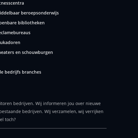
itnesscentra
iddelbaar beroepsonderwijs
penbare bibliotheken
eclamebureaus
tukadoren
heaters en schouwburgen
le bedrijfs branches
itoren bedrijven. Wij informeren jou over nieuwe
bestaande bedrijven. WIj verzamelen, wij verrijken
el toch?