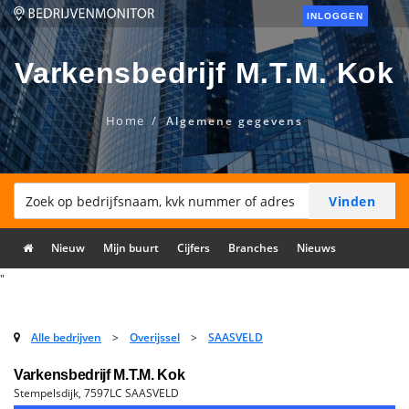
INLOGGEN
Varkensbedrijf M.T.M. Kok
Home
Algemene gegevens
Nieuw
Mijn buurt
Cijfers
Branches
Nieuws
"
Alle bedrijven
>
Overijssel
>
SAASVELD
Varkensbedrijf M.T.M. Kok
Stempelsdijk, 7597LC SAASVELD