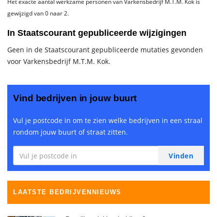
Het exacte aantal werkzame personen van Varkensbedrijf M.T.M. Kok is
gewijzigd van 0 naar 2.
In Staatscourant gepubliceerde wijzigingen
Geen in de Staatscourant gepubliceerde mutaties gevonden
voor Varkensbedrijf M.T.M. Kok.
Vind bedrijven in jouw buurt
Vul je postcode in om te zien welke bedrijven in een straal
rondom jouw buurt of straat zitten.
LAATSTE BEDRIJVENNIEUWS