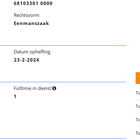
68103301 0000
Rechtsvorm
Eenmanszaak
Datum opheffing
23-2-2024
Fulltime in dienst
T
1
T
To
T