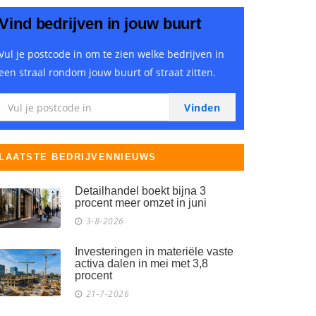
Vind bedrijven in jouw buurt
Vul je postcode in om te zien welke bedrijven in
een straal rondom jouw buurt of straat zitten.
LAATSTE BEDRIJVENNIEUWS
Detailhandel boekt bijna 3
procent meer omzet in juni
3-8-2026
Investeringen in materiële vaste
activa dalen in mei met 3,8
procent
21-7-2026