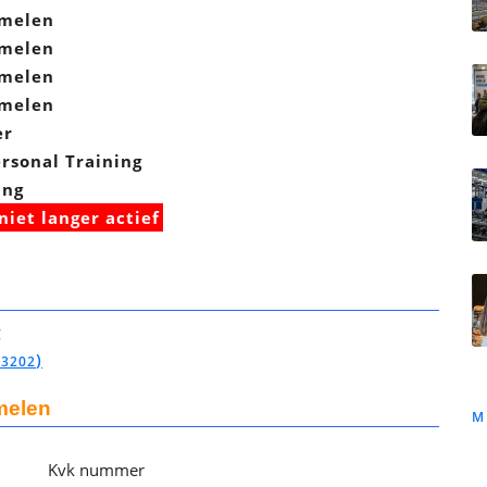
melen
melen
melen
melen
er
sonal Training
ing
niet langer actief
g
)
53202
melen
M
Kvk nummer