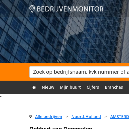
Nieuw
Mijn buurt
Cijfers
Branches
"
Alle bedrijven
>
Noord-Holland
>
AMSTER