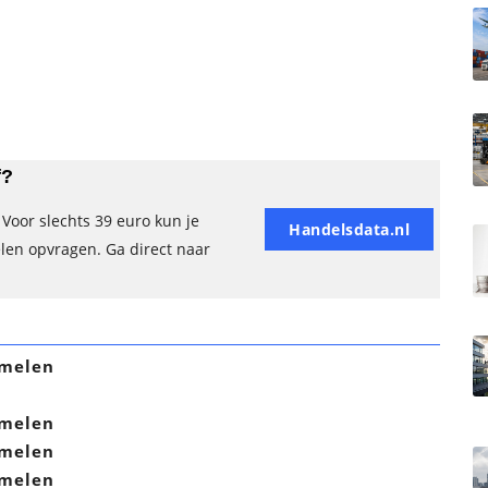
f?
Voor slechts 39 euro kun je
Handelsdata.nl
elen opvragen. Ga direct naar
melen
melen
melen
melen