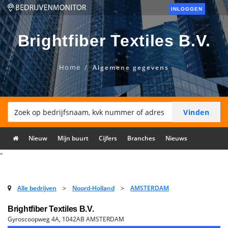
INLOGGEN
Brightfiber Textiles B.V.
Home
Algemene gegevens
Nieuw
Mijn buurt
Cijfers
Branches
Nieuws
"
Alle bedrijven
>
Noord-Holland
>
AMSTERDAM
Brightfiber Textiles B.V.
Gyroscoopweg 4A, 1042AB AMSTERDAM