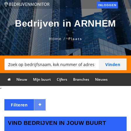
INLOGGEN
Bedrijven in ARNHEM
Home
Plaats
Nieuw
Mijn buurt
Cijfers
Branches
Nieuws
"
Filteren
VIND BEDRIJVEN IN JOUW BUURT