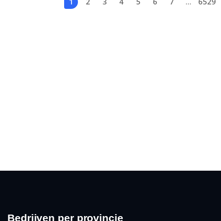
1
2
3
4
5
6
7
...
6529
Bedrijven per provincie