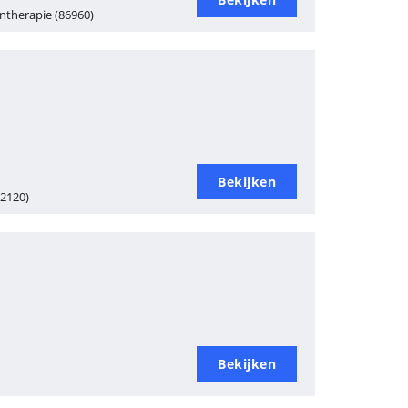
ntherapie (86960)
Bekijken
32120)
Bekijken