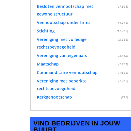
Besloten vennootschap met
(47.916)
gewone structuur
Vennootschap onder firma
(14.346)
Stichting
(12.457)
Vereniging met volledige
(5.356)
rechtsbevoegdheid
Vereniging van eigenaars
(4.442)
Maatschap
(2.901)
Commanditaire vennootschap
(1.616)
Vereniging met beperkte
(1.455)
rechtsbevoegdheid
Kerkgenootschap
(812)
VIND BEDRIJVEN IN JOUW
BUURT