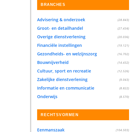
BRANCHES
Advisering & onderzoek
(28.843)
Groot- en detailhandel
(27.434)
Overige dienstverlening
(20.036)
Financiële instellingen
(19.121)
Gezondheids- en welzijnszorg
(16.702)
Bouwnijverheid
(14.432)
Cultuur, sport en recreatie
(12.526)
Zakelijke dienstverlening
(9.043)
Informatie en communicatie
(8.822)
Onderwijs
(8.570)
RECHTSVORMEN
Eenmanszaak
(104.503)