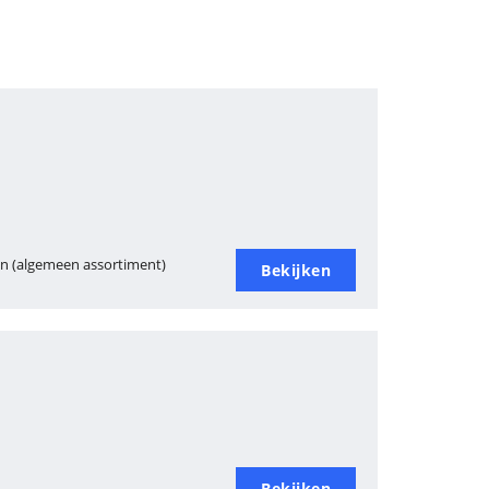
muziekopna
Bekijken
(59200)
en (algemeen assortiment)
Bekijken
Bekijken