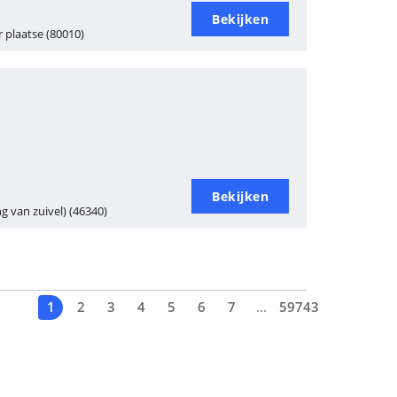
Bekijken
r plaatse (80010)
Bekijken
g van zuivel) (46340)
1
2
3
4
5
6
7
...
59743