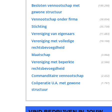
Besloten vennootschap met
(189.298)
gewone structuur
Vennootschap onder firma
(38.834)
Stichting
(35.738)
Vereniging van eigenaars
(11.483)
Vereniging met volledige
(10.108)
rechtsbevoegdheid
Maatschap
(3.964)
Vereniging met beperkte
(2.566)
rechtsbevoegdheid
Commanditaire vennootschap
(2.432)
Coöperatie U.A. met gewone
(1.797)
structuur
VIND BEDRIJVEN IN JOUW