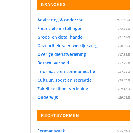
BRANCHES
Advisering & onderzoek
(121.580)
Financiële instellingen
(73.538)
Groot- en detailhandel
(71.548)
Gezondheids- en welzijnszorg
(50.966)
Overige dienstverlening
(47.353)
Bouwnijverheid
(37.981)
Informatie en communicatie
(34.646)
Cultuur, sport en recreatie
(29.609)
Zakelijke dienstverlening
(29.472)
Onderwijs
(29.022)
RECHTSVORMEN
Eenmanszaak
(295.818)