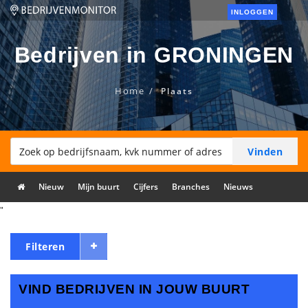
INLOGGEN
Bedrijven in GRONINGEN
Home
Plaats
Nieuw
Mijn buurt
Cijfers
Branches
Nieuws
"
Filteren
VIND BEDRIJVEN IN JOUW BUURT