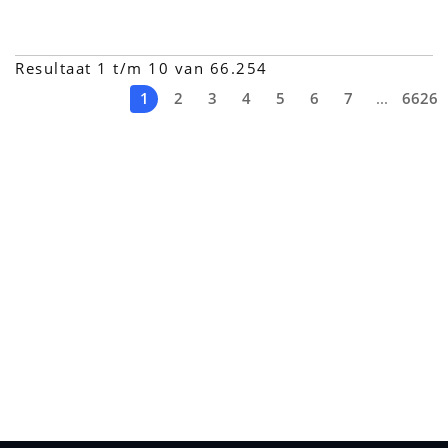
Resultaat 1 t/m 10 van 66.254
1
2
3
4
5
6
7
...
6626