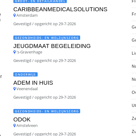
GROOT- EN DETAILHANDEL
F
CARIBBEANMEDICALSOLUTIONS
e
Fr
Amsterdam
n
Gevestigd / opgericht op 29-7-2026
G
GEZONDHEIDS- EN WELZIJNSZORG
G
JEUGDMAAT BEGELEIDING
's-Gravenhage
L
Gevestigd / opgericht op 29-7-2026
N
ONDERWIJS
r
N
ADEM IN HUIS
Veenendaal
Ov
Gevestigd / opgericht op 29-7-2026
Ut
GEZONDHEIDS- EN WELZIJNSZORG
ODOK
Z
Amstelveen
Zu
Gevestigd / opgericht op 29-7-2026