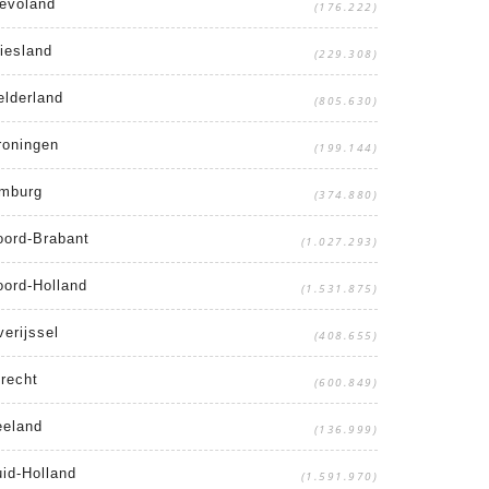
levoland
(176.222)
iesland
(229.308)
elderland
(805.630)
roningen
(199.144)
imburg
(374.880)
oord-Brabant
(1.027.293)
oord-Holland
(1.531.875)
erijssel
(408.655)
recht
(600.849)
eeland
(136.999)
id-Holland
(1.591.970)