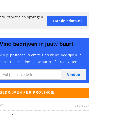
edrijfsprofielen opvragen.
Handelsdata.nl
Vind bedrijven in jouw buurt
Vul je postcode in om te zien welke bedrijven in
een straal rondom jouw buurt of straat zitten.
BEDRIJVEN PER PROVINCIE
renthe
(166.811)