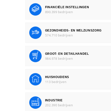
FINANCIËLE INSTELLINGEN
890.399 bedrijven
GEZONDHEIDS- EN WELZIJNSZORG
574.710 bedrijven
GROOT- EN DETAILHANDEL
984.978 bedrijven
HUISHOUDENS
113 bedrijven
INDUSTRIE
202.390 bedrijven