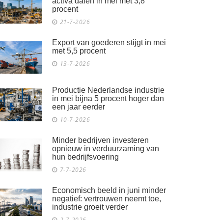
activa dalen in mei met 3,8
procent
21-7-2026
Export van goederen stijgt in mei
met 5,5 procent
13-7-2026
Productie Nederlandse industrie
in mei bijna 5 procent hoger dan
een jaar eerder
10-7-2026
Minder bedrijven investeren
opnieuw in verduurzaming van
hun bedrijfsvoering
7-7-2026
Economisch beeld in juni minder
negatief: vertrouwen neemt toe,
industrie groeit verder
2-7-2026