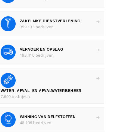
ZAKELIJKE DIENSTVERLENING
359.133 bedrijven
VERVOER EN OPSLAG
193.410 bedrijven
WATER; AFVAL- EN AFVALWATERBEHEER
7.600 bedrijven
WINNING VAN DELFSTOFFEN
48.136 bedrijven