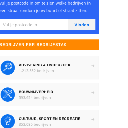
Vul je postcode in om te zien welke bedrijven in
een straal rondom jouw buurt of straat zitten.
BEDRIJVEN PER BEDRIJFSTAK
ADVISERING & ONDERZOEK
1.213.552 bedrijven
BOUWNIJVERHEID
593.654 bedrijven
CULTUUR, SPORT EN RECREATIE
353.085 bedrijven