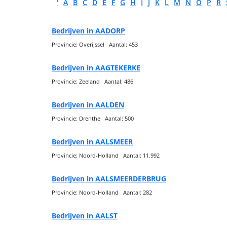
'
A
B
C
D
E
F
G
H
I
J
K
L
M
N
O
P
R
Bedrijven in AADORP
Provincie: Overijssel Aantal: 453
Bedrijven in AAGTEKERKE
Provincie: Zeeland Aantal: 486
Bedrijven in AALDEN
Provincie: Drenthe Aantal: 500
Bedrijven in AALSMEER
Provincie: Noord-Holland Aantal: 11.992
Bedrijven in AALSMEERDERBRUG
Provincie: Noord-Holland Aantal: 282
Bedrijven in AALST