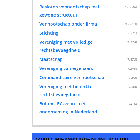
Besloten vennootschap met
(46.646)
gewone structuur
Vennootschap onder firma
(12.813)
Stichting
(7.271)
Vereniging met volledige
(2.220)
rechtsbevoegdheid
Maatschap
(1.672)
Vereniging van eigenaars
(1.245)
Commanditaire vennootschap
(692)
Vereniging met beperkte
(688)
rechtsbevoegdheid
Buitenl. EG-venn. met
(416)
onderneming in Nederland
VIND BEDRIJVEN IN JOUW