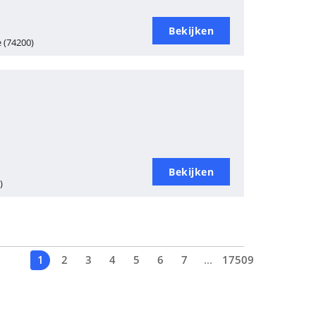
Bekijken
e (74200)
Bekijken
)
1
2
3
4
5
6
7
...
17509