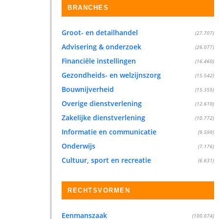
BRANCHES
Groot- en detailhandel
(27.707)
Advisering & onderzoek
(26.077)
Financiële instellingen
(16.460)
Gezondheids- en welzijnszorg
(15.542)
Bouwnijverheid
(15.355)
Overige dienstverlening
(12.610)
Zakelijke dienstverlening
(10.772)
Informatie en communicatie
(9.599)
Onderwijs
(7.176)
Cultuur, sport en recreatie
(6.631)
RECHTSVORMEN
Eenmanszaak
(100.074)