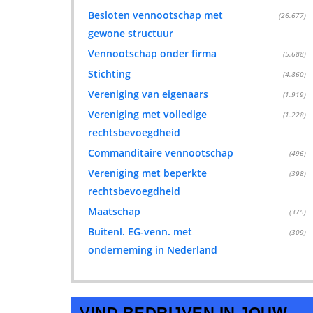
Besloten vennootschap met
(26.677)
gewone structuur
Vennootschap onder firma
(5.688)
Stichting
(4.860)
Vereniging van eigenaars
(1.919)
Vereniging met volledige
(1.228)
rechtsbevoegdheid
Commanditaire vennootschap
(496)
Vereniging met beperkte
(398)
rechtsbevoegdheid
Maatschap
(375)
Buitenl. EG-venn. met
(309)
onderneming in Nederland
VIND BEDRIJVEN IN JOUW