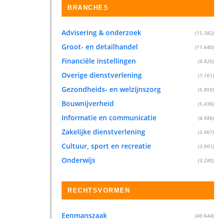
BRANCHES
Advisering & onderzoek
(15.382)
Groot- en detailhandel
(11.640)
Financiële instellingen
(9.820)
Overige dienstverlening
(7.161)
Gezondheids- en welzijnszorg
(5.859)
Bouwnijverheid
(5.436)
Informatie en communicatie
(4.986)
Zakelijke dienstverlening
(3.967)
Cultuur, sport en recreatie
(3.901)
Onderwijs
(3.280)
RECHTSVORMEN
Eenmanszaak
(40.644)