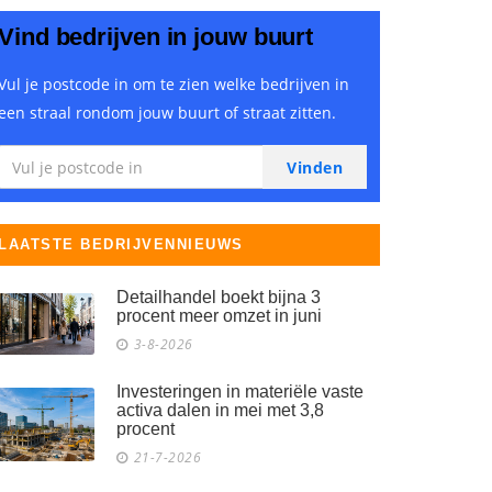
Vind bedrijven in jouw buurt
Vul je postcode in om te zien welke bedrijven in
een straal rondom jouw buurt of straat zitten.
LAATSTE BEDRIJVENNIEUWS
Detailhandel boekt bijna 3
procent meer omzet in juni
3-8-2026
Investeringen in materiële vaste
activa dalen in mei met 3,8
procent
21-7-2026