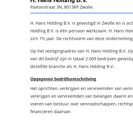
H. Hans Holding B.V.
Paxtonstraat 3N, 8013RP Zwolle
H. Hans Holding B.V. is gevestigd in Zwolle en is act
Holding B.V. is één persoon werkzaam. H. Hans Hold
zo'n 7½ jaar. De rechtsvorm van deze onderneming
Op het vestigingsadres van H. Hans Holding B.V. zij
van dit bedrijf zijn in totaal 2.009 bedrijven gevest
dezelfde branche als H. Hans Holding B.V..
Opgegeven bedrijfsomschrijving
Het oprichten, verkrijgen en vervreemden van ve
verkrijgen en vervreemden van belangen daarin en
voeren van bestuur over vennootschappen, rechts
financieren daarvan.