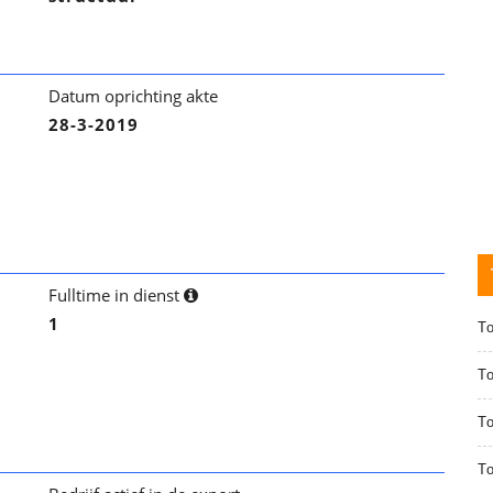
Datum oprichting akte
28-3-2019
Fulltime in dienst
1
T
T
To
T