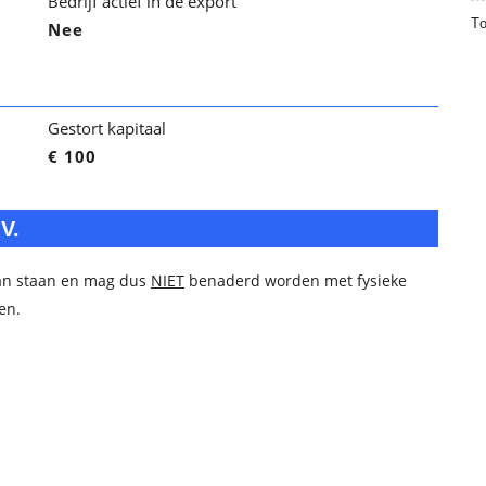
Bedrijf actief in de export
T
Nee
Gestort kapitaal
€ 100
V.
 aan staan en mag dus
NIET
benaderd worden met fysieke
en.