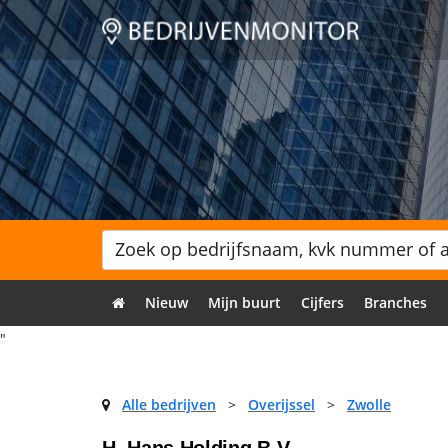
Nieuw
Mijn buurt
Cijfers
Branches
"
Alle bedrijven
>
Overijssel
>
Zwolle