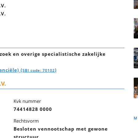
.V.
.V.
zoek en overige specialistische zakelijke
anciële) (
)
SBI code: 70102
V.
Kvk nummer
74414828 0000
M
Rechtsvorm
Besloten vennootschap met gewone
structuur