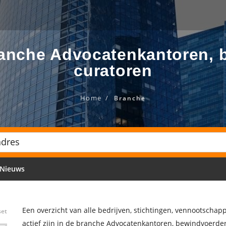
branche Advocatenkantoren, 
curatoren
Home
Branche
Nieuws
Een overzicht van alle bedrijven, stichtingen, vennootscha
set
actief zijn in de branche Advocatenkantoren, bewindvoerder