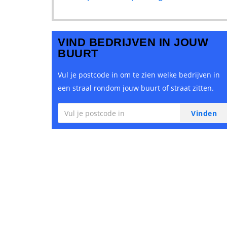
VIND BEDRIJVEN IN JOUW
BUURT
Vul je postcode in om te zien welke bedrijven in
een straal rondom jouw buurt of straat zitten.