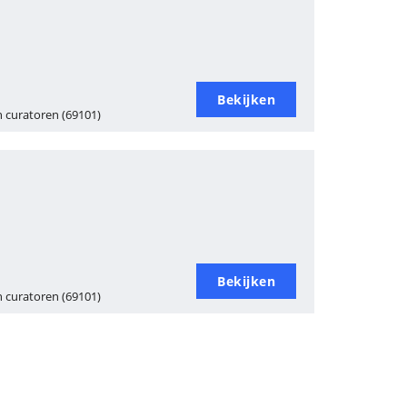
Bekijken
 curatoren (69101)
Bekijken
 curatoren (69101)
Heer
en
Meeste