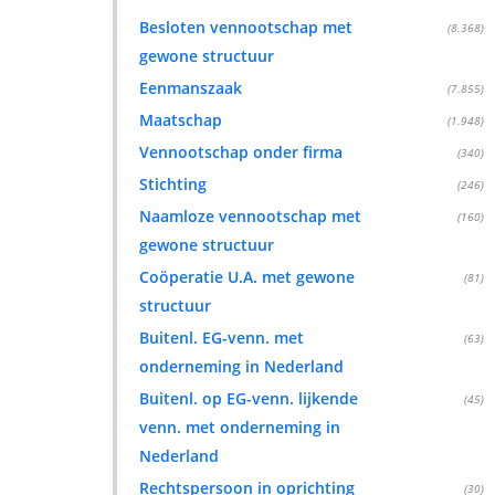
Besloten vennootschap met
(8.368)
gewone structuur
Eenmanszaak
(7.855)
Maatschap
(1.948)
Vennootschap onder firma
(340)
Stichting
(246)
Naamloze vennootschap met
(160)
gewone structuur
Coöperatie U.A. met gewone
(81)
structuur
Buitenl. EG-venn. met
(63)
onderneming in Nederland
Buitenl. op EG-venn. lijkende
(45)
venn. met onderneming in
Nederland
Rechtspersoon in oprichting
(30)