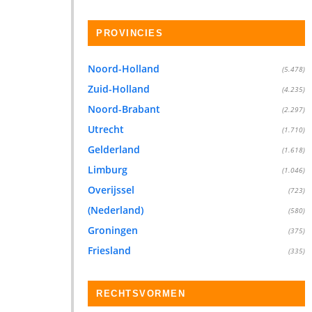
PROVINCIES
Noord-Holland
(5.478)
Zuid-Holland
(4.235)
Noord-Brabant
(2.297)
Utrecht
(1.710)
Gelderland
(1.618)
Limburg
(1.046)
Overijssel
(723)
(Nederland)
(580)
Groningen
(375)
Friesland
(335)
RECHTSVORMEN