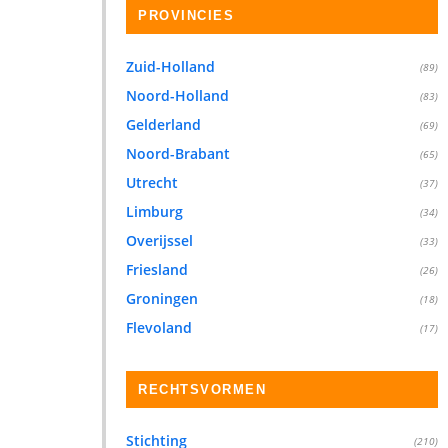
PROVINCIES
Zuid-Holland
(89)
Noord-Holland
(83)
Gelderland
(69)
Noord-Brabant
(65)
Utrecht
(37)
Limburg
(34)
Overijssel
(33)
Friesland
(26)
Groningen
(18)
Flevoland
(17)
RECHTSVORMEN
Stichting
(210)