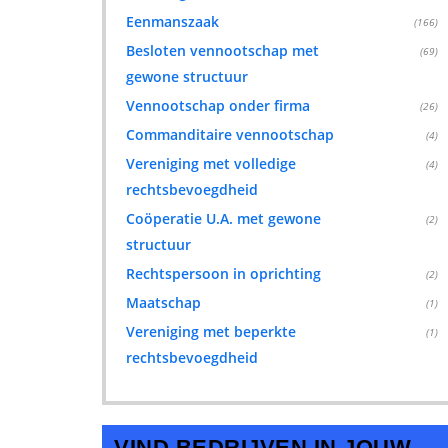
Eenmanszaak
(166)
Besloten vennootschap met
(69)
gewone structuur
Vennootschap onder firma
(26)
Commanditaire vennootschap
(4)
Vereniging met volledige
(4)
rechtsbevoegdheid
Coöperatie U.A. met gewone
(2)
structuur
Rechtspersoon in oprichting
(2)
Maatschap
(1)
Vereniging met beperkte
(1)
rechtsbevoegdheid
VIND BEDRIJVEN IN JOUW