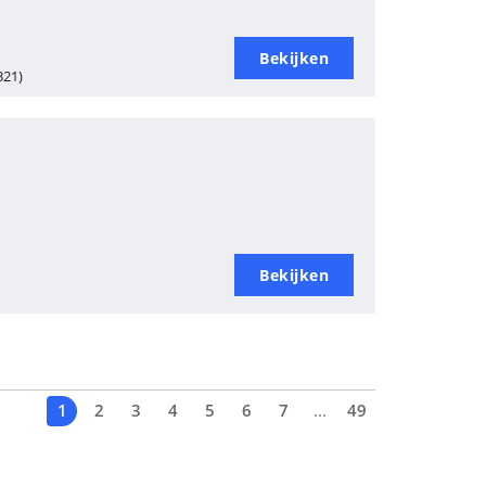
Bekijken
321)
Bekijken
1
2
3
4
5
6
7
...
49