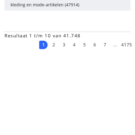
kleding en mode-artikelen (47914)
Resultaat 1 t/m 10 van 41.748
1
2
3
4
5
6
7
...
4175