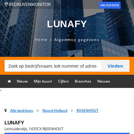
INLOGGEN
LUNAFY
Home
Algemene gegevens
Nieuw
Mijn buurt
Cijfers
Branches
Nieuws
"
Alle bedrijven
>
Noord-Holland
>
RIJSENHOUT
LUNAFY
Leimuiderdijk, 1435CX RIJSENHOUT