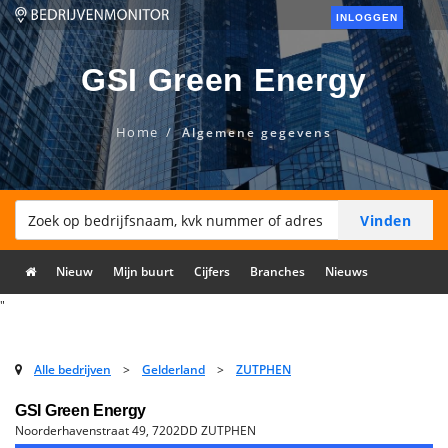
INLOGGEN
GSI Green Energy
Home
Algemene gegevens
Nieuw
Mijn buurt
Cijfers
Branches
Nieuws
"
Alle bedrijven
>
Gelderland
>
ZUTPHEN
GSI Green Energy
Noorderhavenstraat 49, 7202DD ZUTPHEN