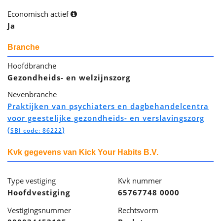
Economisch actief
Ja
Branche
Hoofdbranche
Gezondheids- en welzijnszorg
Nevenbranche
Praktijken van psychiaters en dagbehandelcentra
voor geestelijke gezondheids- en verslavingszorg
(
)
SBI code: 86222
Kvk gegevens van Kick Your Habits B.V.
Type vestiging
Kvk nummer
Hoofdvestiging
65767748 0000
Vestigingsnummer
Rechtsvorm