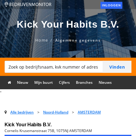
INLOGGEN
Kick Your Habits B.V.
Home
Algemene gegevens
Nieuw
Mijn buurt
Cijfers
Branches
Nieuws
"
Alle bedrijven
>
Noord-Holland
>
AMSTERDAM
Kick Your Habits B.V.
Cornelis Krusemanstraat 75B, 1075NJ AMSTERDAM