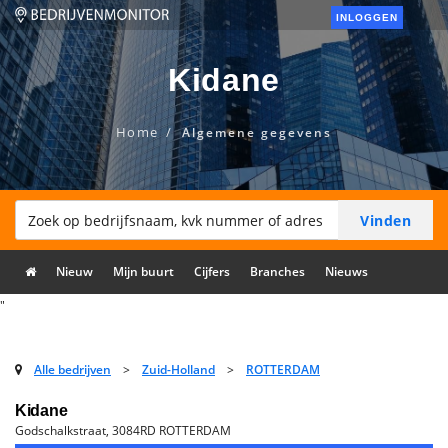
INLOGGEN
Kidane
Home
Algemene gegevens
Nieuw
Mijn buurt
Cijfers
Branches
Nieuws
"
Alle bedrijven
>
Zuid-Holland
>
ROTTERDAM
Kidane
Godschalkstraat, 3084RD ROTTERDAM