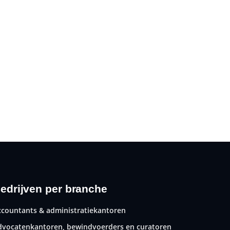
edrijven per branche
ccountants & administratiekantoren
dvocatenkantoren, bewindvoerders en curatoren