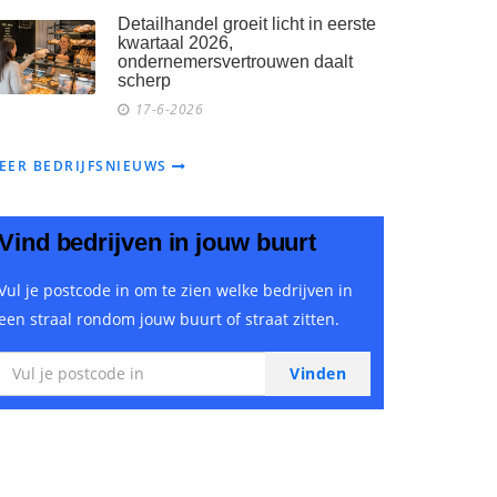
Detailhandel groeit licht in eerste
kwartaal 2026,
ondernemersvertrouwen daalt
scherp
17-6-2026
EER BEDRIJFSNIEUWS
Vind bedrijven in jouw buurt
Vul je postcode in om te zien welke bedrijven in
een straal rondom jouw buurt of straat zitten.