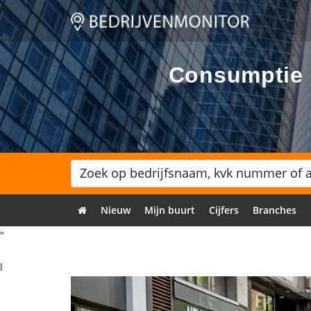
Consumptie h
Nieuw
Mijn buurt
Cijfers
Branches
"
l