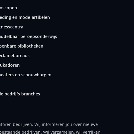
ioscopen
leding en mode-artikelen
itnesscentra
iddelbaar beroepsonderwijs
penbare bibliotheken
eclamebureaus
tukadoren
heaters en schouwburgen
le bedrijfs branches
itoren bedrijven. Wij informeren jou over nieuwe
bestaande bedrijven. WIj verzamelen, wij verrijken