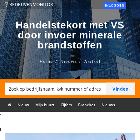
INLOGGEN
Handelstekort met VS
door invoer minerale
brandstoffen
Home
Nieuws
Artikel
Nieuw
Mijn buurt
Cijfers
Branches
Nieuws
"
l