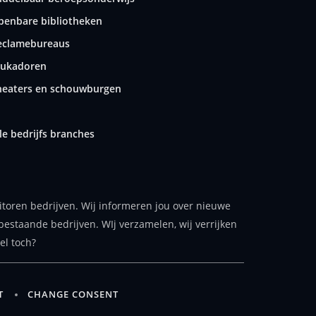
penbare bibliotheken
eclamebureaus
tukadoren
heaters en schouwburgen
le bedrijfs branches
itoren bedrijven. Wij informeren jou over nieuwe
bestaande bedrijven. WIj verzamelen, wij verrijken
el toch?
T
CHANGE CONSENT