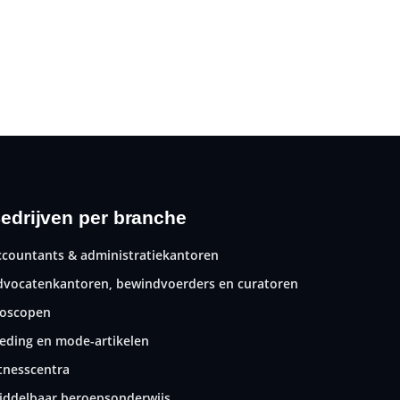
edrijven per branche
ccountants & administratiekantoren
dvocatenkantoren, bewindvoerders en curatoren
ioscopen
leding en mode-artikelen
itnesscentra
iddelbaar beroepsonderwijs